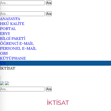
Ara
Ara
ANASAYFA
HKÜ KALİTE
PORTAL
EBYS
BİLGİ PAKETİ
ÖĞRENCİ E-MAİL
PERSONEL E-MAİL
OBS
KÜTÜPHANE
EN
İKTİSAT
Ara
İKTİSAT