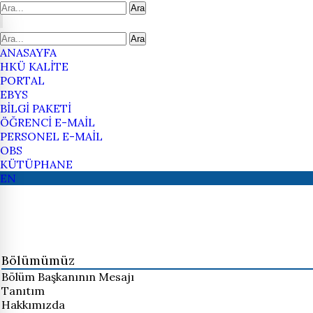
Ara
Ara
ANASAYFA
HKÜ KALİTE
PORTAL
EBYS
BİLGİ PAKETİ
ÖĞRENCİ E-MAİL
PERSONEL E-MAİL
OBS
KÜTÜPHANE
EN
Bölümümüz
Bölüm Başkanının Mesajı
Tanıtım
Hakkımızda