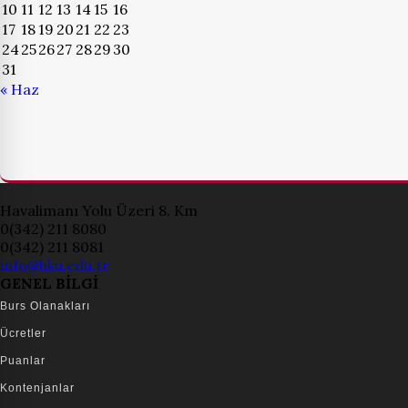
10
11
12
13
14
15
16
17
18
19
20
21
22
23
24
25
26
27
28
29
30
31
« Haz
Havalimanı Yolu Üzeri 8. Km
0(342) 211 8080
0(342) 211 8081
info@hku.edu.tr
GENEL BİLGİ
Burs Olanakları
Ücretler
Puanlar
Kontenjanlar