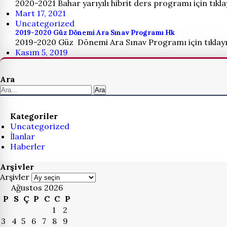
2020-2021 Bahar yarıyılı hibrit ders programı için tıkla
Mart 17, 2021
Uncategorized
2019-2020 Güz Dönemi Ara Sınav Programı Hk
2019-2020 Güz Dönemi Ara Sınav Programı için tıklay
Kasım 5, 2019
Ara
Ara
Kategoriler
Uncategorized
İlanlar
Haberler
Arşivler
Arşivler
Ağustos 2026
P
S
Ç
P
C
C
P
1
2
3
4
5
6
7
8
9