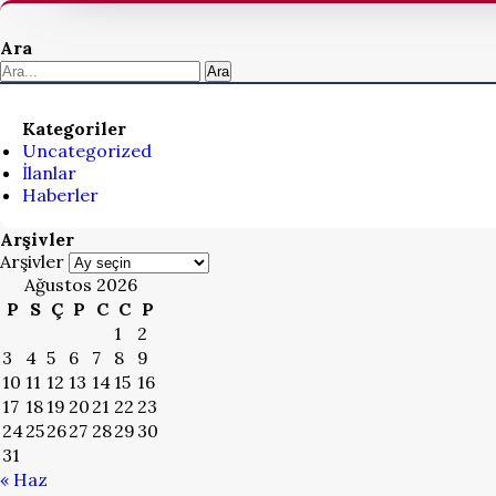
Ara
Ara
Kategoriler
Uncategorized
İlanlar
Haberler
Arşivler
Arşivler
Ağustos 2026
P
S
Ç
P
C
C
P
1
2
3
4
5
6
7
8
9
10
11
12
13
14
15
16
17
18
19
20
21
22
23
24
25
26
27
28
29
30
31
« Haz