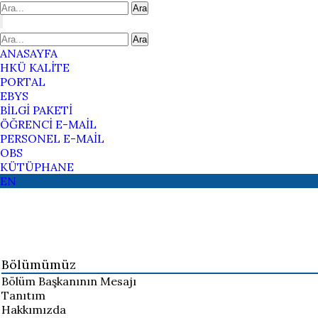
Ara
Ara
ANASAYFA
HKÜ KALİTE
PORTAL
EBYS
BİLGİ PAKETİ
ÖĞRENCİ E-MAİL
PERSONEL E-MAİL
OBS
KÜTÜPHANE
EN
Bölümümüz
Bölüm Başkanının Mesajı
Tanıtım
Hakkımızda