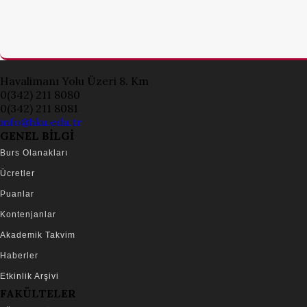
Havalimanı Yolu Üzeri 8. Km
0(342) 211 8080
0(342) 211 8081
info@hku.edu.tr
GENEL BİLGİ
Burs Olanakları
Ücretler
Puanlar
Kontenjanlar
Akademik Takvim
Haberler
Etkinlik Arşivi
FAKÜLTELER