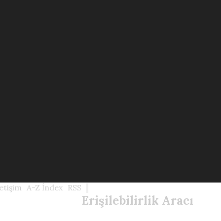
letişim
A-Z İndex
RSS
Erişilebilirlik Aracı